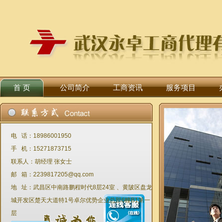
首 页
公司简介
工商资讯
服务项目
电 话：18986001950
手 机：15271873715
联系人：胡经理 张女士
邮 箱：2239817205@qq.com
地 址：武昌区中南路鹏程时代8层24室 、黄陂区盘龙
城开发区楚天大道特1号卓尔优势企业总部6幢B1第一
层