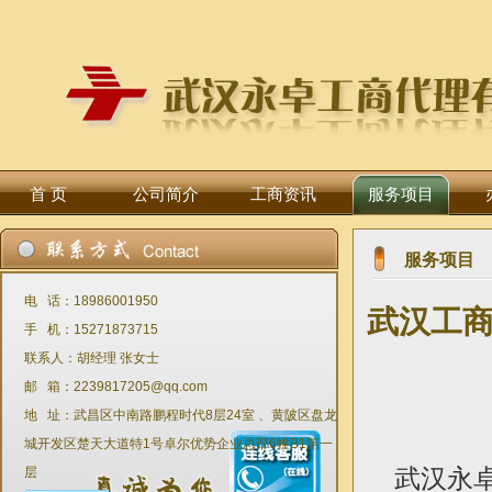
首 页
公司简介
工商资讯
服务项目
服务项目
电 话：18986001950
武汉工商
手 机：15271873715
联系人：胡经理 张女士
邮 箱：2239817205@qq.com
地 址：武昌区中南路鹏程时代8层24室 、黄陂区盘龙
城开发区楚天大道特1号卓尔优势企业总部6幢B1第一
层
武汉永