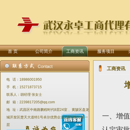
首 页
公司简介
工商资讯
服务项目
工商资讯
电 话：18986001950
手 机：15271873715
联系人：胡经理 张女士
邮 箱：2239817205@qq.com
地 址：武昌区中南路鹏程时代8层24室 、黄陂区盘龙
一、增值
城开发区楚天大道特1号卓尔优势企业总部6幢B1第一
层
认定审批