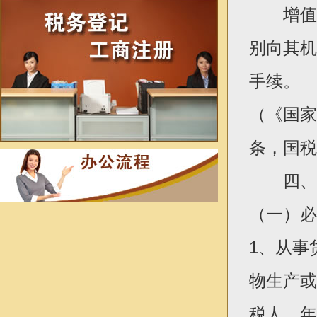
增值税
别向其机
手续。
（《国家
条，国税发
四、增
（一）必
1、从事
物生产或
税人，年