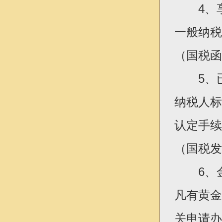
4、享
一般纳税
（国税函[1
5、已
纳税人标
认定手续
（国税发[
6、金
凡有黄金
关申请办