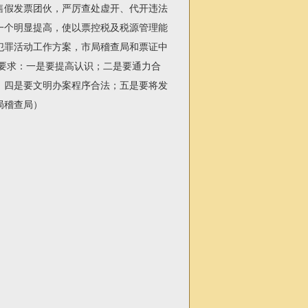
假发票团伙，严厉查处虚开、代开违法
一个明显提高，使以票控税及税源管理能
犯罪活动工作方案，市局稽查局和票证中
要求：一是要提高认识；二是要通力合
；四是要文明办案程序合法；五是要将发
局稽查局）