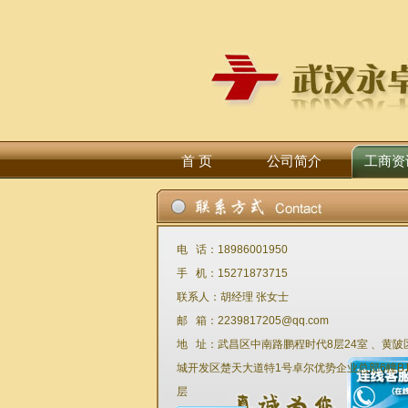
首 页
公司简介
工商资
电 话：18986001950
手 机：15271873715
联系人：胡经理 张女士
邮 箱：2239817205@qq.com
地 址：武昌区中南路鹏程时代8层24室 、黄陂
城开发区楚天大道特1号卓尔优势企业总部6幢B
层